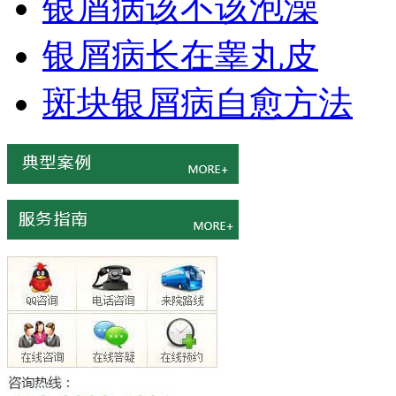
银屑病该不该泡澡
银屑病长在睾丸皮
斑块银屑病自愈方法