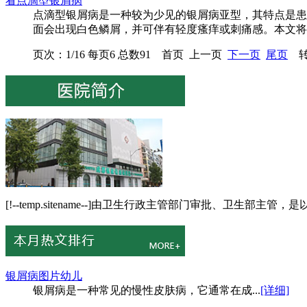
看点滴型银屑病
点滴型银屑病是一种较为少见的银屑病亚型，其特点是患
面会出现白色鳞屑，并可伴有轻度瘙痒或刺痛感。本文将针对
页次：1/16 每页6 总数91 首页 上一页
下一页
尾页
转
[!--temp.sitename--]由卫生行政主管部门审批、卫生部主
银屑病图片幼儿
银屑病是一种常见的慢性皮肤病，它通常在成...
[详细]