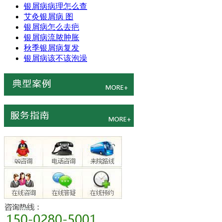
银屑病病理怎么查
艾灸银屑病 图
银屑病怎么去疤
银屑病流脓肿胀
秋季银屑病复发
银屑病该不该泡澡